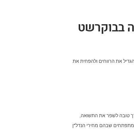
ה בבוקרשט
גדיל את הרווחים ולהפחית את
קרשט, כמו העיר העתיקה (Old Town), Herastrau, או Pipera, היא דרך טובה לשפר את התשואה,
ים מתפתחים שבהם מחירי הנדל"ן