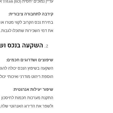
עדיין נמוכים יחסית (כגון Titan או Drumul Taberei) עשויה להוביל לעליית ערך הנכס לאורך זמן.
קירבה לתחבורה ציבורית:
בחירת נכס הקרוב לקווי מטרו או
את דמי השכירות שתוכלו לגבות.
השקעה בנכס ושד
שיפוצים ושדרוגים חכמים:
השקעה בשיפוץ הנכס יכולה להגדי
הוספת ריהוט מודרני ואיכותי יכו
שיפור יעילות אנרגטית:
התקנת מערכות חכמות לחיסכון בא
ולשפר את הדירוג האנרגטי שלה,