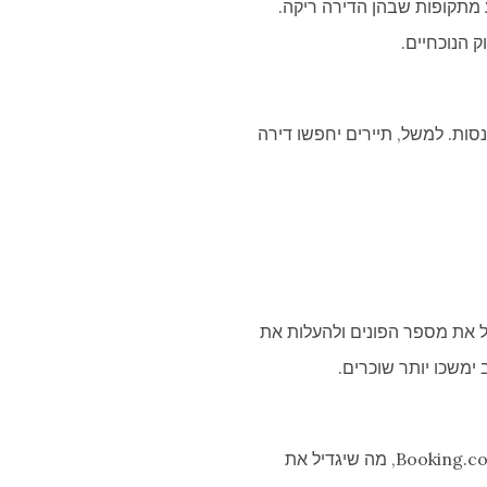
 מתקופות שבהן הדירה ריקה.
 הנוכחיים.
סות. למשל, תיירים יחפשו דירה
 מקצועית יכול להגדיל את מספר הפונים ולהעלות את
 ימשכו יותר שוכרים.
יצירת חוויית שהייה חיובית לשוכרים תעודד אותם להשאיר ביקורות חיוביות באתרים כמו Airbnb או Booking.com, מה שיגדיל את